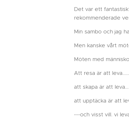
Det var ett fantastis
rekommenderade verk
Min sambo och jag har
Men kanske vårt möte 
Möten med människor f
Att resa är att leva.....
att skapa är att leva....
att upptäcka är att leva.
---och visst vill. vi leva.