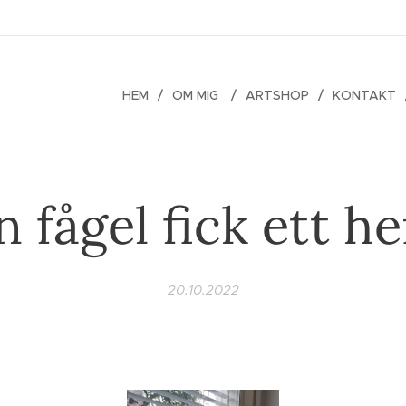
HEM
OM MIG
ARTSHOP
KONTAKT
n fågel fick ett h
20.10.2022