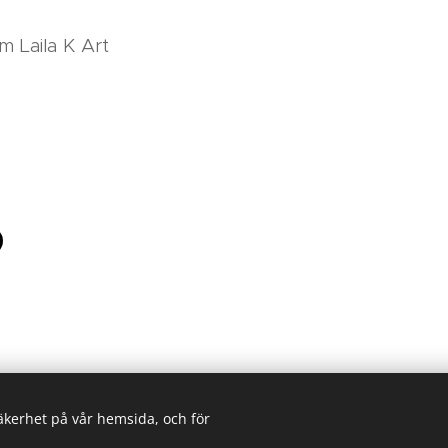
am Laila K Art
säkerhet på vår hemsida, och för
Laila Koukkari, Sweden
Cookies