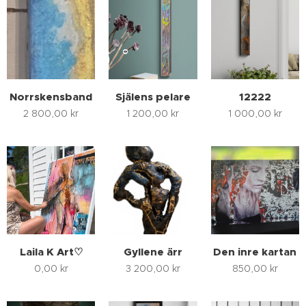
Norrskensband
Själens pelare
12222
2 800,00
kr
1 200,00
kr
1 000,00
kr
Laila K Art♡
Gyllene ärr
Den inre kartan
0,00
kr
3 200,00
kr
850,00
kr