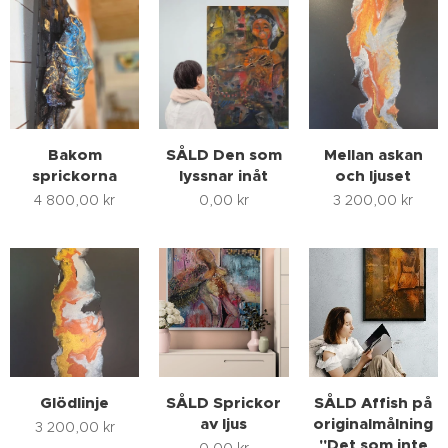
Bakom
SÅLD Den som
Mellan askan
sprickorna
lyssnar inåt
och ljuset
4 800,00
kr
0,00
kr
3 200,00
kr
Glödlinje
SÅLD Sprickor
SÅLD Affish på
av ljus
originalmålning
3 200,00
kr
"Det som inte