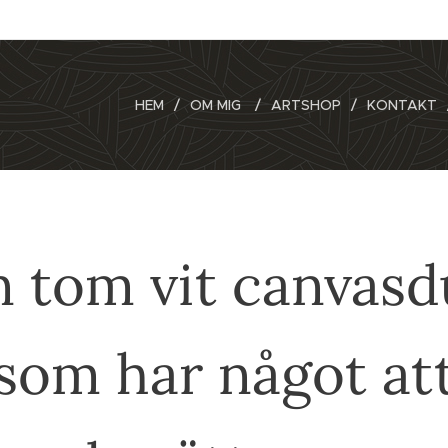
HEM
OM MIG
ARTSHOP
KONTAKT
n tom vit canvasd
som har något at