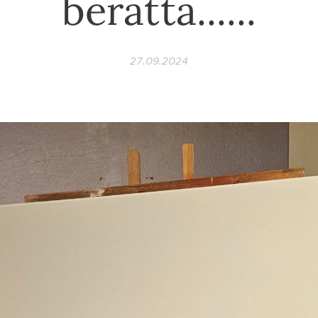
berätta......
27.09.2024