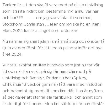
Tanken är att den ska få vara med på nästa utställning
som jag inte riktigt kan bestämma mig ännu, var när
och hur??? .......... om jag ska vänta till i sommar,
Stockholm Gamla stan ......eller om jag ska ha en liten i
Mars 2024 kanske... Inget som brådskar.
Nu närmar sig snart julen i små små steg och önskar få
njuta av den först, för att sedan planera inför det nya
året 2024.
Vi har ju skaffat en liten hundvalp som just nu tar vår
tid och när han vuxit på sig får han följa med på
utställning och äventyr. Redan nu har (Spikey,
Chihuahua 13 veckor gammal) fått vara med i studion
och bekantat sig med allt som finn där. Han är nyfiken,
så det gäller att stänga alla färgburkar och annat som
är skadligt för honom. Men fint sällskap när han förstår