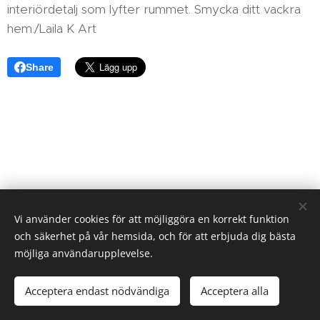
interiördetalj som lyfter rummet. Smycka ditt vackra
hem./Laila K Art
Share
Vi använder cookies för att möjliggöra en korrekt funktion
och säkerhet på vår hemsida, och för att erbjuda dig bästa
möjliga användarupplevelse.
Laila Koukkari, Sweden
Acceptera endast nödvändiga
Acceptera alla
Cookies