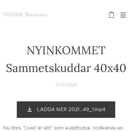
SWEDEN Västerbotten
NYINKOMMET
Sammetskuddar 40x40
31.01.2021
LADDA NER 2021...49_1.mp4
Nu finns "Livet är lätt" som kuddfodral. rostkänsla en