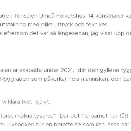
ssage i Tonsalen Umeå Folketshus. 14 konstnärer va
utställning med olika uttryck och tekniker.
a eftersom det var så längesedan, jag visat upp 
onsalen är skapade under 2021, där den gyllene ry
a. Ryggraden som påverkar hela människan, den bä
.
i klara livet självt.
rst möjliga tystnad" Där det lilla barnet har fått 
val. Livsboken blir en berättelse som kan läsas nä