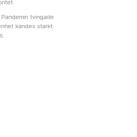
toritet.
" Pandemin tvingade
enhet kändes starkt.
as.