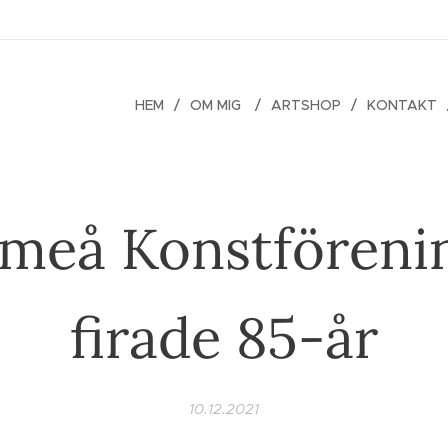
HEM
OM MIG
ARTSHOP
KONTAKT
meå Konstföreni
firade 85-år
10.12.2021