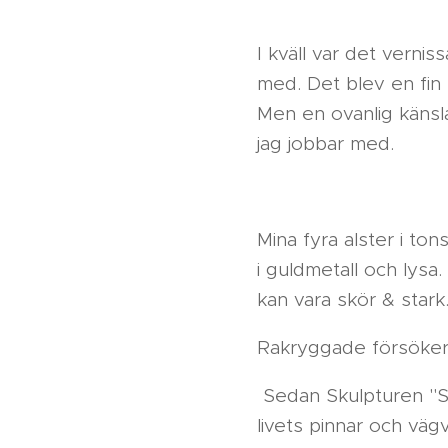
I kväll var det verni
med. Det blev en fin 
Men en ovanlig känsl
jag jobbar med.
Mina fyra alster i t
i guldmetall och lys
kan vara skör & stark
Rakryggade försöker v
Sedan Skulpturen "Stö
livets pinnar och väg