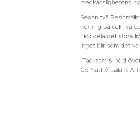
medkänslighetens nyc
Sedan två Resinmålin
ner mig på cellnivå o
Fick dela det stora l
Inget blir som det var
Tacksam & nöjd öve
Go Natt // Laila K Art