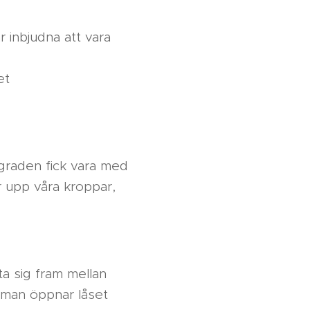
r inbjudna att vara
det
ggraden fick vara med
r upp våra kroppar,
ta sig fram mellan
r man öppnar låset