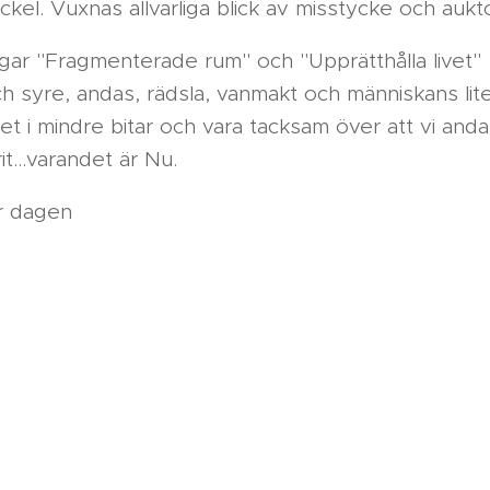
kel. Vuxnas allvarliga blick av misstycke och auk
gar "Fragmenterade rum" och "Upprätthålla livet
ch syre, andas, rädsla, vanmakt och människans lit
ivet i mindre bitar och vara tacksam över att vi and
it...varandet är Nu.
r dagen