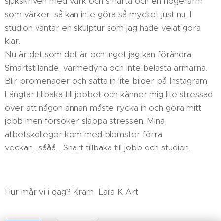
sjukskriven med värk och smärta och en högerarm
som värker, så kan inte göra så mycket just nu. I
studion väntar en skulptur som jag hade velat göra
klar.
Nu är det som det är och inget jag kan förändra.
Smärtstillande, värmedyna och inte belasta armarna.
Blir promenader och sätta in lite bilder på Instagram.
Längtar tillbaka till jobbet och känner mig lite stressad
över att någon annan måste rycka in och göra mitt
jobb men försöker släppa stressen. Mina
atbetskollegor kom med blomster förra
veckan....sååå.....Snart tillbaka till jobb och studion.
Hur mår vi i dag? Kram Laila K Art