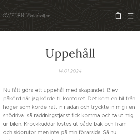
SWEDEN Västerbotten
Uppehåll
14.01.2024
Nu fått göra ett uppehåll med skapandet. Blev
påkörd när jag körde till kontoret. Det kom en bil från
höger som körde rätt in i sidan och tryckte in mig i en
snödriva så räddningstjänst fick komma och ta ut mig
ur bilen. Krockkuddar löstes ut både bak och fram
och sidorutor men inte på min förarsida. Så nu