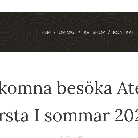
HEM
OM MIG
ARTSHOP
KONTAKT
komna besöka Ate
rsta I sommar 20
03.07.2026