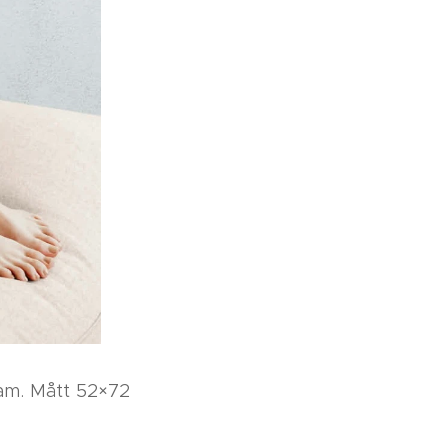
ram. Mått 52×72