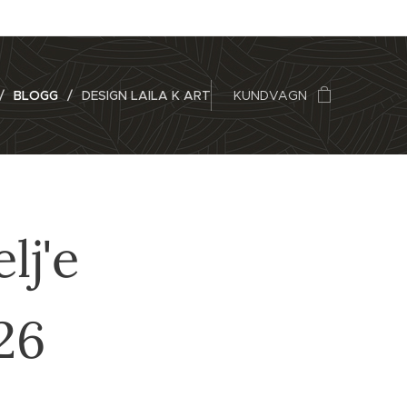
BLOGG
DESIGN LAILA K ART
KUNDVAGN
lj'e
26