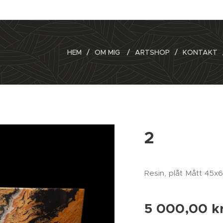
HEM
OM MIG
ARTSHOP
KONTAKT
2
Resin, plåt Mått 45
5 000,00
k