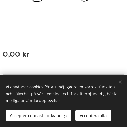
0,00
kr
Laila Koukkari, Sweden
Vi använder cookies för att möjliggöra en korrekt funktion
Cookies
och säkerhet på vår hemsida, och för att erbjuda dig bästa
möjliga användarupplevelse.
Lägg i kundvagnen
Acceptera endast nödvändiga
Acceptera alla