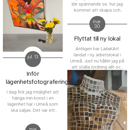
blir spännande se, hur jag
jobbet med
kommer att skapa och
Öroninflammation. Feber,
om det kommer vara
värk och yr.......trodde det
mar.
någon skillnad i uttrycket.
skulle ge med sig i dag
30
Miljön där man skapar är
men Ack Nej....nu tittat på
viktig och jag är nyfiken på
Netflix och tänkte säga
Flyttat till ny lokal
vad som kommer att
HEJ till Er som...
komma fram på
Äntligen har LailaKArt
målarduken.
landat i ny arbetslokal i
jul. 13
Umeå. Just nu håller jag på
att ställa iordning allt och
Inför
det är bara 8 min
promenad från där vi bor
lägenhetsfotografering
(en snälla arbetskollega
som fixade lokalen åt mig
I dag fick jag möjlighet att
:), så bättre kunde det inte
hänga min konst i en
bli, är så tacksam. När allt
lägenhet här i Umeå som
är ställt iordning är det
ska säljas. Det var ett
bara att börja jobba.
mycket trevligt uppdrag
och min senaste målning
"Bortom tid och rum"
maj