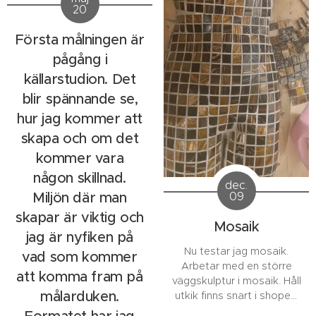
20
Akryl, bister, akrylik.ink
monterad i silverram fick
Första målningen är
pryda en av väggarna.
pågång i
källarstudion. Det
blir spännande se,
hur jag kommer att
skapa och om det
kommer vara
någon skillnad.
dec.
Miljön där man
09
skapar är viktig och
Mosaik
jag är nyfiken på
Nu testar jag mosaik.
vad som kommer
Arbetar med en större
att komma fram på
väggskulptur i mosaik. Håll
målarduken.
utkik finns snart i shopen.
Följ mig gärna på