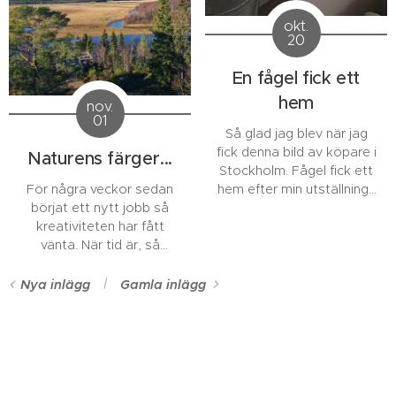
Passa på att Fynda
okt.
original konst!
20
En fågel fick ett
hem
nov.
01
Så glad jag blev när jag
fick denna bild av köpare i
Naturens färger...
Stockholm. Fågel fick ett
För några veckor sedan
hem efter min utställning i
börjat ett nytt jobb så
Galleri T, Gamla Stan.
kreativiteten har fått
vänta. När tid är, så
greppar jag penseln och
börjar skapa igen.
Nya inlägg
Gamla inlägg
Kommer uppdatera sidan
igen. Sålt en del målningar
nu, så det finns snart nytt i
Shopen.