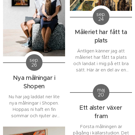
sep.
24
Måleriet har fått ta
plats
Äntligen känner jag att
måleriet har fått ta plats
sep.
och landat i mig på ett bra
26
sätt. Här är en del av en
större målning som ska få
Nya målningar i
en svart träram. Mått och
Shopen
hela målningen lägger jag
maj
20
ut på Shopen när den är
Nu har jag laddat ner lite
inramad/ Hur mår vi i dag?
nya målningar i Shopen.
Ett alster växer
Kram LailaKArt
Hoppas ni haft en fin
fram
sommar och njuter av
höstmörkret som sakta
Första målningen är
smyger sig in. Jag har varit
pågång i källarstudion. Det
hemma 2 dagar från