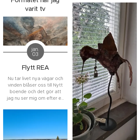
Formatet har jag
Instagram laila_k_art //
varit tv
Kram
jan.
03
Flytt REA
Nu tar livet nya vägar och
vinden blåser oss till Nytt
boende och det gör att
jag nu ser mig om efter en
ny arbetslokal.
Så passa på, nu sätter jag
ner priset på Målningar &
Skulpturer, så jag inte
behöver frakta så mycket
med mig till min ny lokal.